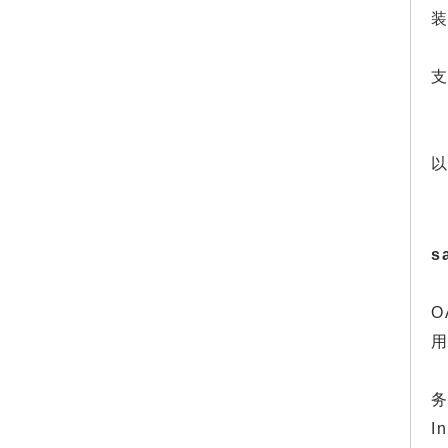
装
以
s
O
I