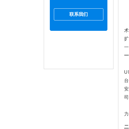
联系我们
一
U
力
二