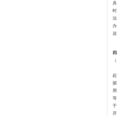
具
办
四
（
起
据
用
等