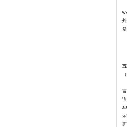
w
外
五
言
a
扩