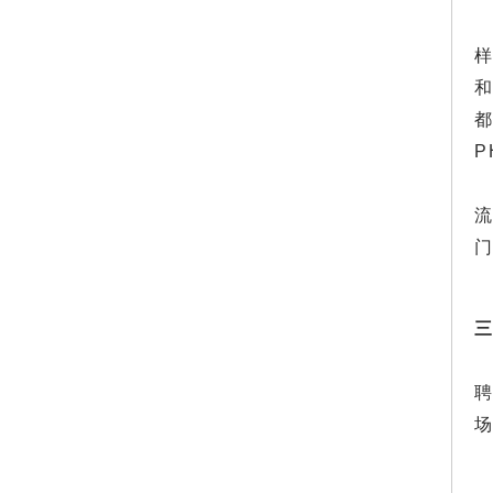
和
三
聘
场