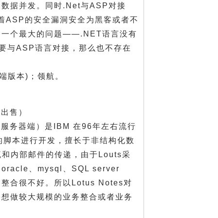
据并发。同时.Net与ASP对接
着ASP的安全漏洞安全为黑客或者不
一个最大的问题——.NET语言没有
需要与ASP语言对接，那么也不存在
高端版本)；领航。
术出售）
ino是服务器端）是IBM 在96年左右流行
s的脚本进行开发，擅长于非结构化数
和内部邮件的传递，由于Louts采
、mysql、SQL server
不好。所以Lotus Notes对
果想做较大规模的业务整合或者业务